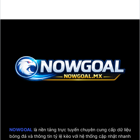
Làm
Trẻ
Nên
Triển
Kỳ
Vọng
Tích
Châu
Âu
Khuấy
Đảo
Mùa
Giải
2026
NOWGOAL
là nền tảng trực tuyến chuyên cung cấp dữ liệu
bóng đá và thông tin tỷ lệ kèo với hệ thống cập nhật nhanh