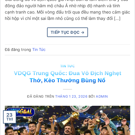
đông đảo người hâm mộ châu Á nhờ nhịp độ nhanh và tính
cạnh tranh cao. Mỗi vòng đấu trôi qua đều mang theo cảm giác
hồi hộp vì chỉ một sai lầm nhỏ cũng có thể làm thay đổi […]
TIẾP TỤC ĐỌC
→
Đã đăng trong
Tin Tức
TIN TỨC
VDQG Trung Quốc: Đua Vô Địch Nghẹt
Thở, Kèo Thưởng Bùng Nổ
ĐÃ ĐĂNG TRÊN
THÁNG 1 23, 2026
BỞI
ADMIN
23
Th1