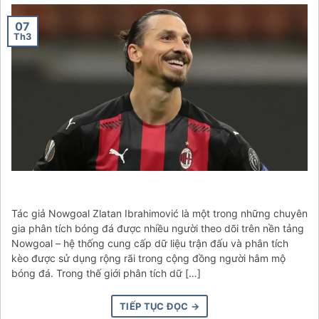
07
Th3
Tác giả Nowgoal Zlatan Ibrahimović là một trong những chuyên
gia phân tích bóng đá được nhiều người theo dõi trên nền tảng
Nowgoal – hệ thống cung cấp dữ liệu trận đấu và phân tích
kèo được sử dụng rộng rãi trong cộng đồng người hâm mộ
bóng đá. Trong thế giới phân tích dữ […]
TIẾP TỤC ĐỌC
→