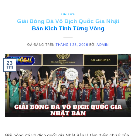
TIN TỨC
Giải Bóng Đá Vô Địch Quốc Gia Nhật
Bản Kịch Tính Từng Vòng
ĐÃ ĐĂNG TRÊN
THÁNG 1 23, 2026
BỞI
ADMIN
23
Th1
Giải bóng đá vô địch quốc gia Nhật Bản là tâm điểm chú ý của