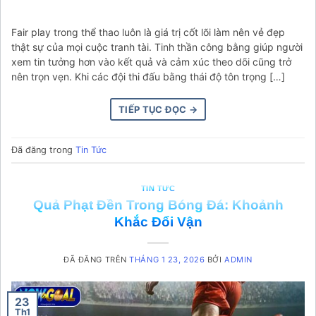
Fair play trong thể thao luôn là giá trị cốt lõi làm nên vẻ đẹp
thật sự của mọi cuộc tranh tài. Tinh thần công bằng giúp người
xem tin tưởng hơn vào kết quả và cảm xúc theo dõi cũng trở
nên trọn vẹn. Khi các đội thi đấu bằng thái độ tôn trọng […]
TIẾP TỤC ĐỌC
→
Đã đăng trong
Tin Tức
TIN TỨC
Quả Phạt Đền Trong Bóng Đá: Khoảnh
Khắc Đổi Vận
ĐÃ ĐĂNG TRÊN
THÁNG 1 23, 2026
BỞI
ADMIN
23
Th1