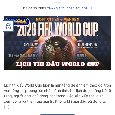
ĐÃ ĐĂNG TRÊN
THÁNG 1 23, 2026
BỞI
ADMIN
23
Th1
Lịch thi đấu World Cup luôn là nền tảng để anh em theo dõi trọn
vẹn từng nhịp bóng lớn nhất hành tinh. Khi lịch được công bố rõ
ràng, người chơi chủ động hơn trong việc sắp xếp thời gian
xem bóng và tham gia giải trí. Không khí giải đấu sôi động từ
[…]